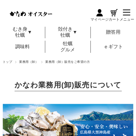
マイページ
カート
メニュー
むき身
殻付き
▼
▼
贈答用
牡蠣
牡蠣
牡蠣
調味料
ｅギフト
グルメ
トップ
業務用（卸）
業務用（卸）販売をご希望の方
かなわ業務用(卸)販売について