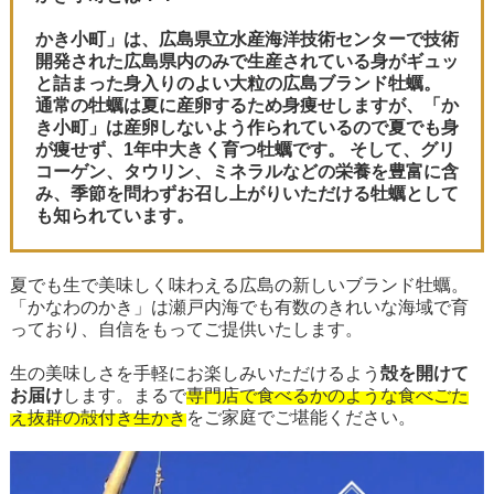
かき小町」は、広島県立水産海洋技術センターで技術
開発された広島県内のみで生産されている身がギュッ
と詰まった身入りのよい大粒の広島ブランド牡蠣。
通常の牡蠣は夏に産卵するため身痩せしますが、「か
き小町」は産卵しないよう作られているので夏でも身
が痩せず、1年中大きく育つ牡蠣です。 そして、グリ
コーゲン、タウリン、ミネラルなどの栄養を豊富に含
み、季節を問わずお召し上がりいただける牡蠣として
も知られています。
夏でも生で美味しく味わえる広島の新しいブランド牡蠣。
「かなわのかき」は瀬戸内海でも有数のきれいな海域で育
っており、自信をもってご提供いたします。
生の美味しさを手軽にお楽しみいただけるよう
殻を開けて
お届け
します。まるで
専門店で食べるかのような食べごた
え抜群の殻付き生かき
をご家庭でご堪能ください。