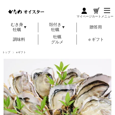
マイページ
カート
メニュー
むき身
殻付き
▼
▼
贈答用
牡蠣
牡蠣
牡蠣
調味料
ｅギフト
グルメ
トップ
eギフト