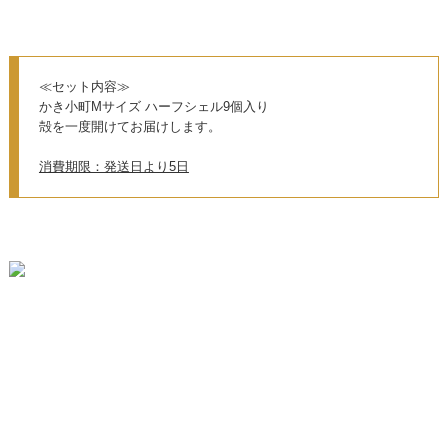
≪セット内容≫
かき小町Mサイズ ハーフシェル9個入り
殻を一度開けてお届けします。
消費期限：発送日より5日