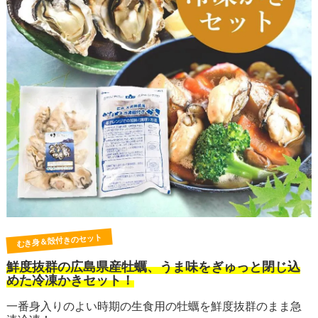
むき身＆殻付きのセット
鮮度抜群の広島県産牡蠣、うま味をぎゅっと閉じ込
めた冷凍かきセット！
一番身入りのよい時期の生食用の牡蠣を鮮度抜群のまま急