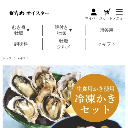
マイページ
カート
メニュー
むき身
殻付き
▼
▼
贈答用
牡蠣
牡蠣
牡蠣
調味料
ｅギフト
グルメ
トップ
eギフト