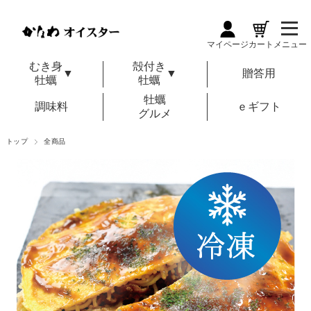
マイページ
カート
メニュー
むき身
殻付き
▼
▼
贈答用
牡蠣
牡蠣
牡蠣
調味料
ｅギフト
グルメ
トップ
全商品