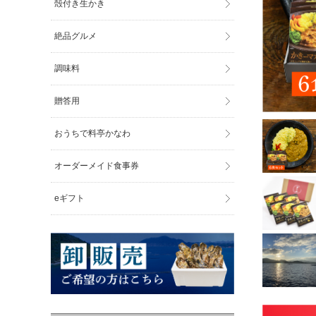
殻付き生かき
絶品グルメ
調味料
贈答用
おうちで料亭かなわ
オーダーメイド食事券
eギフト