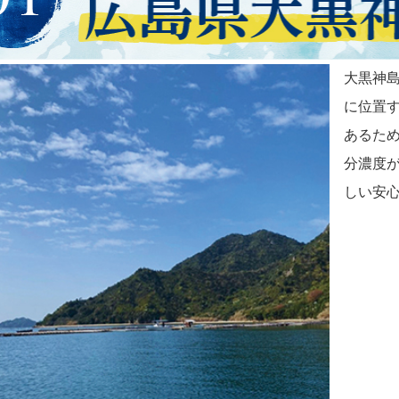
大黒神島
に位置
あるた
分濃度が
しい安