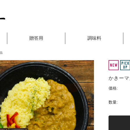
贈答用
調味料
品
かきーマ
価格:
数量: