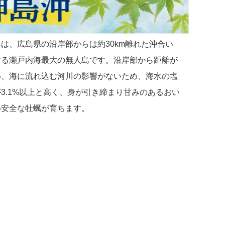
は、広島県の沿岸部からは約30km離れた沖合い
する瀬戸内海最大の無人島です。沿岸部から距離が
め、海に流れ込む河川の影響がないため、海水の塩
3.1%以上と高く、身が引き締まり甘みのあるおい
心安全な牡蠣が育ちます。