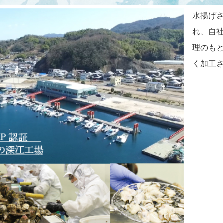
水揚げ
れ、自社
理のも
く加工