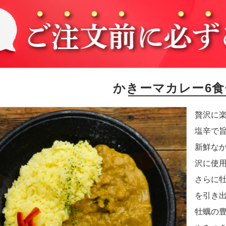
かきーマカレー6
贅沢に
塩辛で
新鮮な
沢に使
さらに
を引き
牡蠣の