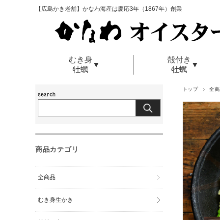
【広島かき老舗】かなわ海産は慶応3年（1867年）創業
むき身
殻付き
▼
▼
牡蠣
牡蠣
トップ
全商
商品カテゴリ
全商品
むき身生かき