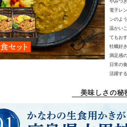
やみつ
電子レ
ンのよ
温かい
てもお
牡蠣好
満足感
日常の
活躍す
美味しさの秘