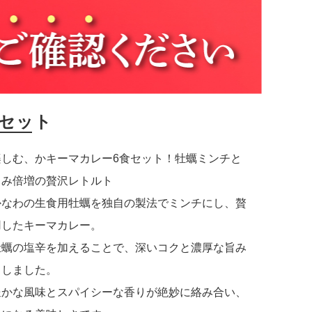
食セット
楽しむ、かキーマカレー6食セット！牡蠣ミンチと
旨み倍増の贅沢レトルト
かなわの生食用牡蠣を独自の製法でミンチにし、贅
用したキーマカレー。
牡蠣の塩辛を加えることで、深いコクと濃厚な旨み
出しました。
豊かな風味とスパイシーな香りが絶妙に絡み合い、