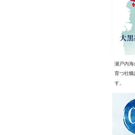
瀬戸内海
育つ牡蠣
す。