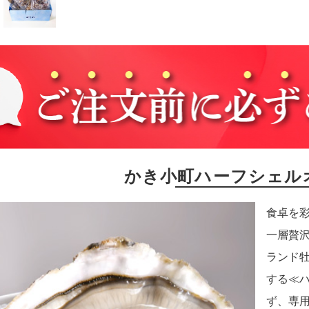
かき小町ハーフシェル
食卓を
一層贅
ランド
する≪
ず、専用