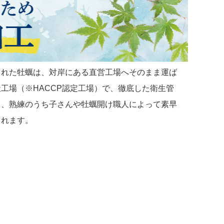
された牡蠣は、対岸にある直営工場へそのまま運ば
工場（※HACCP認定工場）で、徹底した衛生管
と、熟練のうち子さんや牡蠣開け職人によって素早
されます。