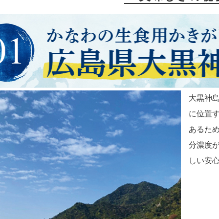
大黒神島
に位置
あるた
分濃度が
しい安