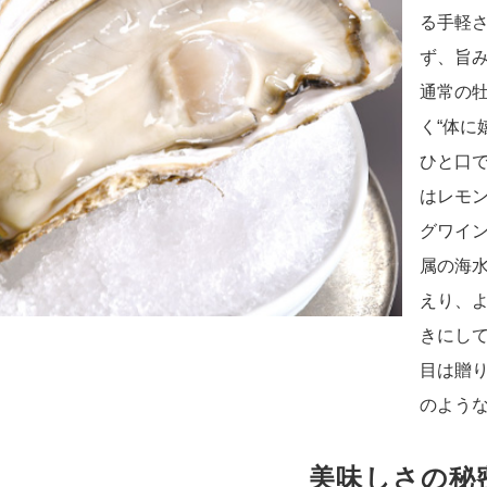
る手軽
ず、旨
通常の
く“体に
ひと口
はレモ
グワイ
属の海
えり、
きにし
目は贈
のよう
美味しさの秘