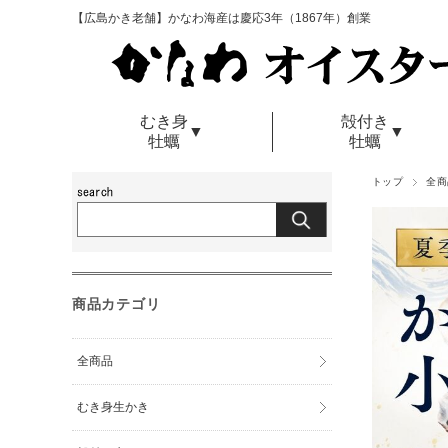
【広島かき老舗】かなわ海産は慶応3年（1867年）創業
むき身
殻付き
▼
▼
牡蠣
牡蠣
トップ
全商
商品カテゴリ
全商品
むき身生かき