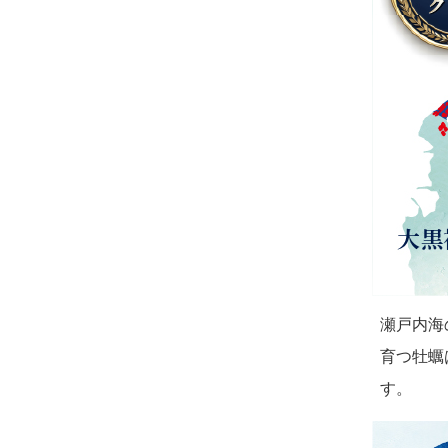
瀬戸内海
育つ牡蠣
す。