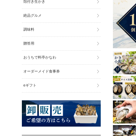
殻付き生かき
絶品グルメ
調味料
贈答用
おうちで料亭かなわ
オーダーメイド食事券
eギフト