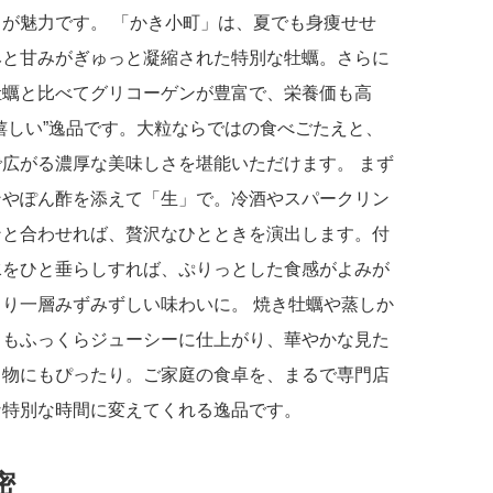
さが魅力です。 「かき小町」は、夏でも身痩せせ
みと甘みがぎゅっと凝縮された特別な牡蠣。さらに
牡蠣と比べてグリコーゲンが豊富で、栄養価も高
嬉しい”逸品です。大粒ならではの食べごたえと、
で広がる濃厚な美味しさを堪能いただけます。 まず
ンやぽん酢を添えて「生」で。冷酒やスパークリン
ンと合わせれば、贅沢なひとときを演出します。付
水をひと垂らしすれば、ぷりっとした食感がよみが
より一層みずみずしい味わいに。 焼き牡蠣や蒸しか
てもふっくらジューシーに仕上がり、華やかな見た
り物にもぴったり。ご家庭の食卓を、まるで専門店
な特別な時間に変えてくれる逸品です。
密