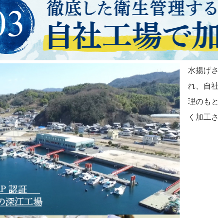
水揚げ
れ、自社
理のも
く加工