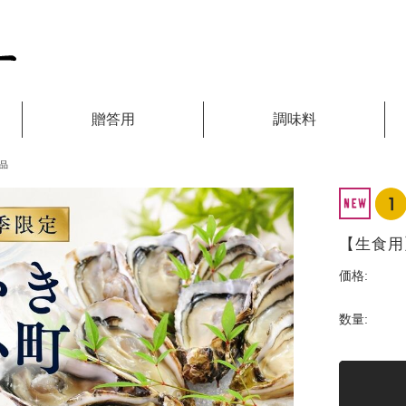
贈答用
調味料
品
【生食用
価格:
数量: