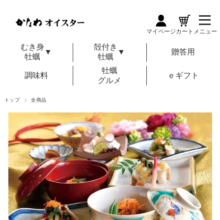
マイページ
カート
メニュー
むき身
殻付き
▼
▼
贈答用
牡蠣
牡蠣
牡蠣
調味料
ｅギフト
グルメ
トップ
全商品