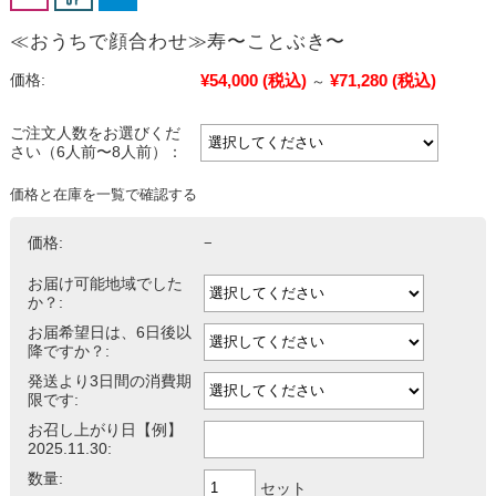
≪おうちで顔合わせ≫寿〜ことぶき〜
¥54,000
(税込)
¥71,280
(税込)
価格:
～
ご注文人数をお選びくだ
さい（6人前〜8人前）：
価格と在庫を一覧で確認する
価格:
−
お届け可能地域でした
か？:
お届希望日は、6日後以
降ですか？:
発送より3日間の消費期
限です:
お召し上がり日【例】
2025.11.30:
数量:
セット