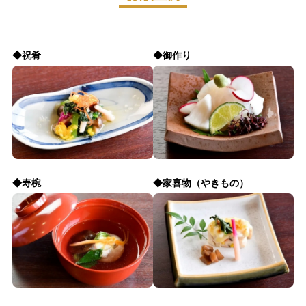
◆祝肴
◆御作り
◆寿椀
◆家喜物（やきもの）