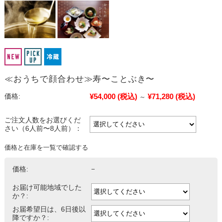
≪おうちで顔合わせ≫寿〜ことぶき〜
¥54,000
(税込)
¥71,280
(税込)
価格:
～
ご注文人数をお選びくだ
さい（6人前〜8人前）：
価格と在庫を一覧で確認する
価格:
−
お届け可能地域でした
か？:
お届希望日は、6日後以
降ですか？: