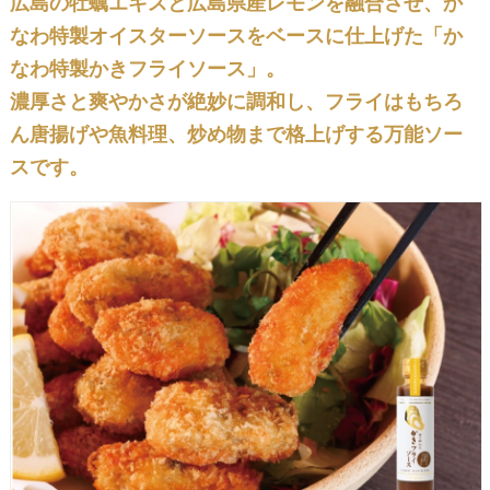
広島の牡蠣エキスと広島県産レモンを融合させ、
か
なわ特製オイスターソース
をベースに仕上げた「か
なわ特製かきフライソース」。
濃厚さと爽やかさが絶妙に調和し、フライはもちろ
ん唐揚げや魚料理、炒め物まで格上げする万能ソー
スです。