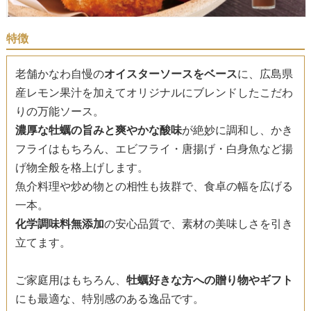
特徴
老舗かなわ自慢の
オイスターソースをベース
に、広島県
産レモン果汁を加えてオリジナルにブレンドしたこだわ
りの万能ソース。
濃厚な牡蠣の旨みと爽やかな酸味
が絶妙に調和し、かき
フライはもちろん、エビフライ・唐揚げ・白身魚など揚
げ物全般を格上げします。
魚介料理や炒め物との相性も抜群で、食卓の幅を広げる
一本。
化学調味料無添加
の安心品質で、素材の美味しさを引き
立てます。
ご家庭用はもちろん、
牡蠣好きな方への贈り物やギフト
にも最適な、特別感のある逸品です。