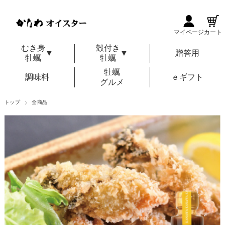
マイページ
カート
むき身
殻付き
▼
▼
贈答用
牡蠣
牡蠣
牡蠣
調味料
ｅギフト
グルメ
トップ
全商品