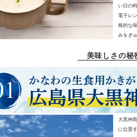
い日の
電子レ
格的な
みをぎ
美味しさの秘
大黒神島
に位置