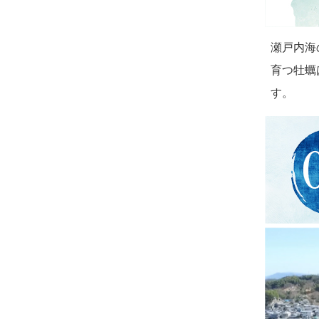
瀬戸内海
育つ牡蠣
す。