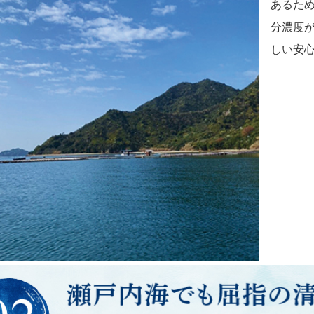
あるた
分濃度が
しい安