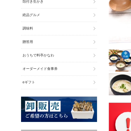
殻付き生かき
絶品グルメ
調味料
贈答用
おうちで料亭かなわ
オーダーメイド食事券
eギフト