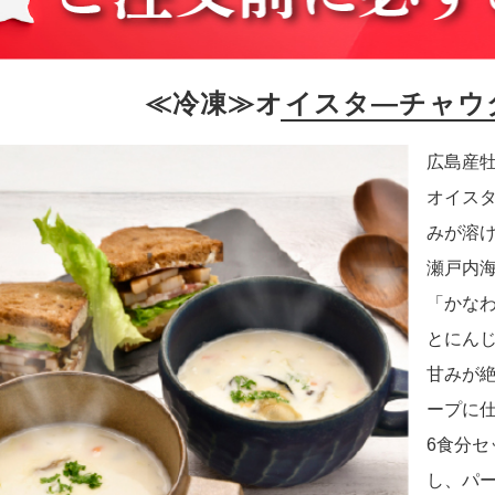
≪冷凍≫オイスタ―チャウダ
広島産
オイス
みが溶
瀬戸内
「かな
とにん
甘みが
ープに
6食分
し、パ