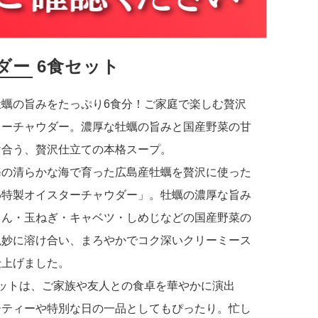
ー 6食セット
牡蠣の旨みをたっぷり6食分！ご家庭で楽しむ贅沢
ターチャウダー。濃厚な牡蠣の旨みと国産野菜の甘
け合う、贅沢仕立ての本格スープ。
海の清らかな海で育った広島産牡蠣を贅沢に使った
わ特製オイスターチャウダー」。牡蠣の濃厚な旨み
じん・玉ねぎ・キャベツ・しめじなどの国産野菜の
絶妙に溶け合い、まろやかでコク深いクリーミース
仕上げました。
セットは、ご家族や友人との食卓を華やかに演出
ーティーや特別な日の一品としてもぴったり。忙し