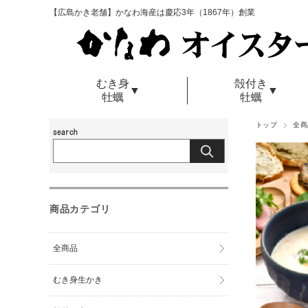
【広島かき老舗】かなわ海産は慶応3年（1867年）創業
むき身
殻付き
▼
▼
牡蠣
牡蠣
トップ
全商
商品カテゴリ
全商品
むき身生かき