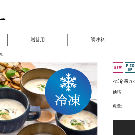
贈答用
調味料
品
≪冷凍≫
価格:
数量: