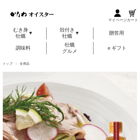
マイページ
カート
むき身
殻付き
▼
▼
贈答用
牡蠣
牡蠣
牡蠣
調味料
ｅギフト
グルメ
トップ
全商品