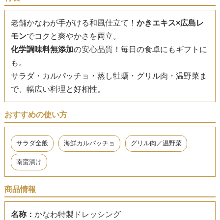
老舗かなわが手がける和風仕立て！
かきエキス×広島レ
モン
でコクと爽やかさを両立。
化学調味料無添加
の安心品質！毎日の食卓にもギフトに
も。
サラダ・カルパッチョ・蒸し牡蠣・グリル肉・温野菜ま
で、幅広い料理と好相性。
おすすめの使い方
サラダ全般
海鮮カルパッチョ
グリル肉／温野菜
南蛮漬け
商品情報
名称：
かなわ特製ドレッシング