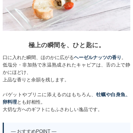
極上の瞬間を、ひと匙に。
口に入れた瞬間、ほのかに広がる
ヘーゼルナッツの香り
。
低塩分・非加熱で氷温熟成されたキャビアは、舌の上で静
かにほどけ、
上品な香りと余韻を残します。
バゲットやブリニに添えるのはもちろん、
牡蠣や白身魚、
卵料理
とも好相性。
大切な方へのギフトにもふさわしい逸品です。
― おすすめPOINT ―