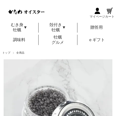
マイページ
カート
むき身
殻付き
▼
▼
贈答用
牡蠣
牡蠣
牡蠣
調味料
ｅギフト
グルメ
トップ
全商品