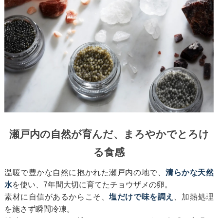
瀬戸内の自然が育んだ、まろやかでとろけ
る食感
温暖で豊かな自然に抱かれた瀬戸内の地で、
清らかな天然
水
を使い、7年間大切に育てたチョウザメの卵。
素材に自信があるからこそ、
塩だけで味を調え
、加熱処理
を施さず瞬間冷凍。