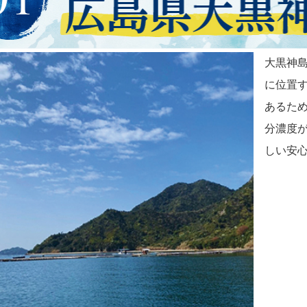
大黒神島
に位置
あるた
分濃度が
しい安