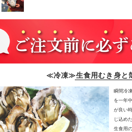
≪冷凍≫生食用むき身と
瞬間冷
を一年
が良い
じ込め
生食用