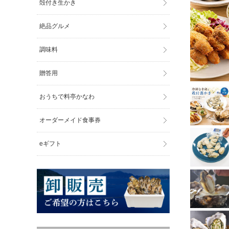
殻付き生かき
絶品グルメ
調味料
贈答用
おうちで料亭かなわ
オーダーメイド食事券
eギフト