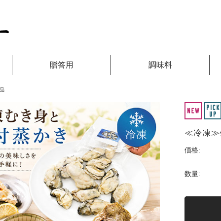
贈答用
調味料
品
≪冷凍≫
価格:
数量: