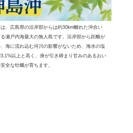
は、広島県の沿岸部からは約30km離れた沖合い
する瀬戸内海最大の無人島です。沿岸部から距離が
め、海に流れ込む河川の影響がないため、海水の塩
3.1%以上と高く、身が引き締まり甘みのあるおい
心安全な牡蠣が育ちます。