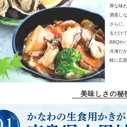
厚な味
酒蒸し
さらに
るだけ
BBQや
冷凍だ
軽に広
美味しさの秘