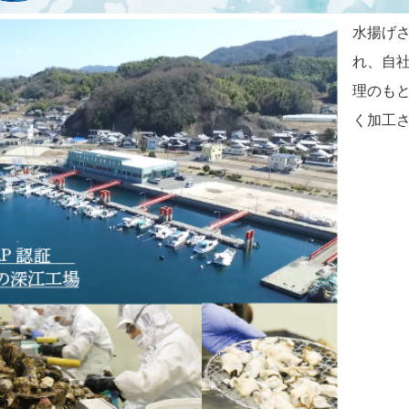
水揚げ
れ、自社
理のも
く加工