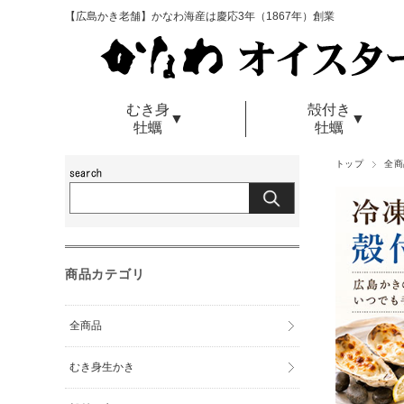
【広島かき老舗】かなわ海産は慶応3年（1867年）創業
むき身
殻付き
▼
▼
牡蠣
牡蠣
トップ
全商
商品カテゴリ
全商品
むき身生かき