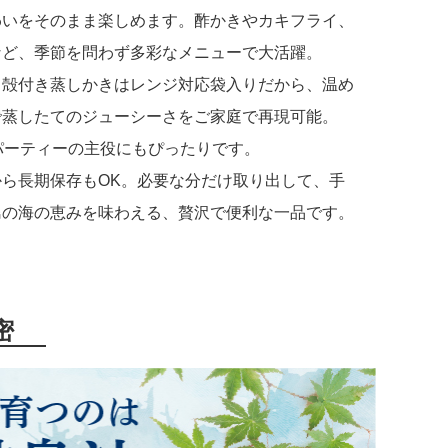
わいをそのまま楽しめます。酢かきやカキフライ、
など、季節を問わず多彩なメニューで大活躍。
、殻付き蒸しかきはレンジ対応袋入りだから、温め
で蒸したてのジューシーさをご家庭で再現可能。
パーティーの主役にもぴったりです。
から長期保存もOK。必要な分だけ取り出して、手
島の海の恵みを味わえる、贅沢で便利な一品です。
密