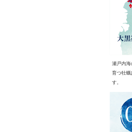
瀬戸内海
育つ牡蠣
す。