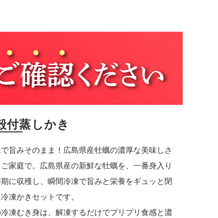
殻付蒸しかき
凍で旨みそのまま！広島県産牡蠣の濃厚な美味しさ
中ご家庭で。広島県産の新鮮な牡蠣を、一番身入り
時期に収穫し、瞬間冷凍で旨みと栄養をギュッと閉
た冷凍かきセットです。
の冷凍むき身は、解凍するだけでプリプリ食感と濃