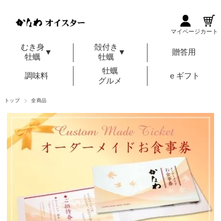
マイページ
カート
むき身
殻付き
▼
▼
贈答用
牡蠣
牡蠣
牡蠣
調味料
ｅギフト
グルメ
トップ
全商品